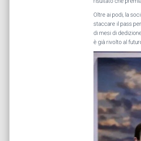
risultato che premia
Oltre ai podi, la soc
staccare il pass per 
di mesi di dedizion
è già rivolto al futu