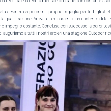
 la tecnica e la tenuta mentale di un’atleta in costante asc
ietà desidera esprimere il proprio orgoglio per tutti gli atlet
la qualificazione. Arrivare a misurarsi in un contesto di tale 
e e impegno costante. Conclusa con successo la parentesi 
ro: auguriamo a tutti i nostri arcieri una stagione Outdoor ri