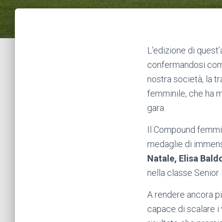
L’edizione di quest’
confermandosi come 
nostra società, la 
femminile, che ha mo
gara.
Il Compound femmini
medaglie di immenso
Natale, Elisa Bald
nella classe Senio
A rendere ancora pi
capace di scalare i 