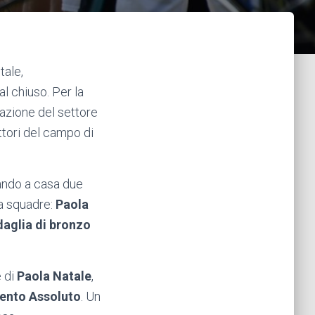
tale,
l chiuso. Per la
mazione del settore
ttori del campo di
tando a casa due
 a squadre:
Paola
aglia di bronzo
e di
Paola Natale
,
ento Assoluto
. Un