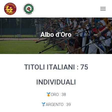
T
O
G
G
L
Albo d’Oro
E
N
A
V
I
G
TITOLI ITALIANI : 75
A
T
I
O
INDIVIDUALI
N
ORO : 38
ARGENTO : 39