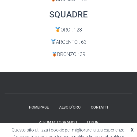
SQUADRE
ORO : 128
ARGENTO : 63
BRONZO : 39
HOMEPAGE
ALBO D’ORO
CONTATTI
ALBUM FOTOGRAFICO
LOG IN
Questo sito utilizza i cookie per migliorare la tua esperienza.
X
Hestia | Developed by
ThemeIsle
Assumiamo che accetti questa politica fintanto che utilizzi