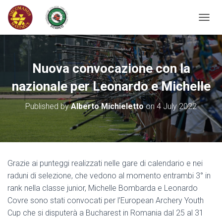
T
O
G
G
L
Nuova convocazione con la
E
N
nazionale per Leonardo e Michelle
A
V
Published by
Alberto Michieletto
on
4 July 2022
I
G
A
T
I
O
Grazie ai punteggi realizzati nelle gare di calendario e nei
N
raduni di selezione, che vedono al momento entrambi 3° in
rank nella classe junior, Michelle Bombarda e Leonardo
Covre sono stati convocati per l’European Archery Youth
Cup che si disputerà a Bucharest in Romania dal 25 al 31