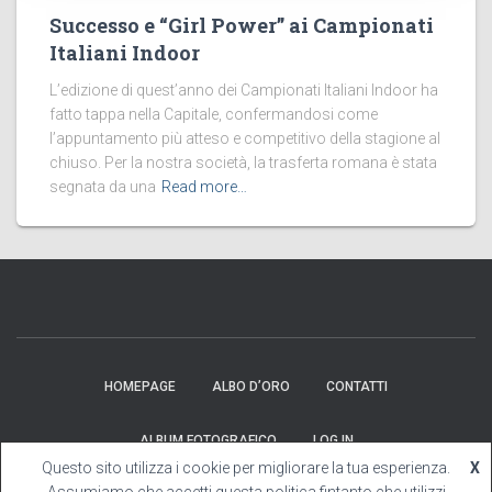
Successo e “Girl Power” ai Campionati
Italiani Indoor
L’edizione di quest’anno dei Campionati Italiani Indoor ha
fatto tappa nella Capitale, confermandosi come
l’appuntamento più atteso e competitivo della stagione al
chiuso. Per la nostra società, la trasferta romana è stata
segnata da una
Read more…
HOMEPAGE
ALBO D’ORO
CONTATTI
ALBUM FOTOGRAFICO
LOG IN
Questo sito utilizza i cookie per migliorare la tua esperienza.
X
Hestia | Developed by
ThemeIsle